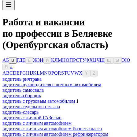
Работа и вакансии
по профессии в Беляевке
(Оренбургская область)
А
Б
Г
Д
Е
Ж
З
И
К
Л
М
Н
О
П
Р
С
Т
У
Ф
Х
Ц
Ч
Ш
Э
Ю
В
Ё
Й
Щ
Ы
#
Я
A
B
C
D
E
F
G
H
I
J
K
L
M
N
O
P
Q
R
S
T
U
V
W
X
Y
Z
водитель ричтрака
водитель руководителя с личным автомобилем
водитель самосвала
водитель-сборщик
водитель с грузовым автомобилем
1
водитель седельного тягача
водитель-слесарь
водитель с личной ГАЗелью
водитель с личным автомобилем
водитель с личным автомобилем бизнес-класса
водитель с личным автомобилем рефрижератором