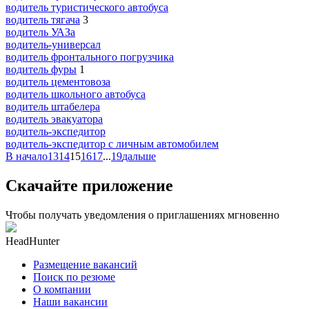
водитель туристического автобуса
водитель тягача
3
водитель УАЗа
водитель-универсал
водитель фронтального погрузчика
водитель фуры
1
водитель цементовоза
водитель школьного автобуса
водитель штабелера
водитель эвакуатора
водитель-экспедитор
водитель-экспедитор c личным автомобилем
В начало
13
14
15
16
17
...
19
дальше
Скачайте приложение
Чтобы получать уведомления о приглашениях мгновенно
HeadHunter
Размещение вакансий
Поиск по резюме
О компании
Наши вакансии