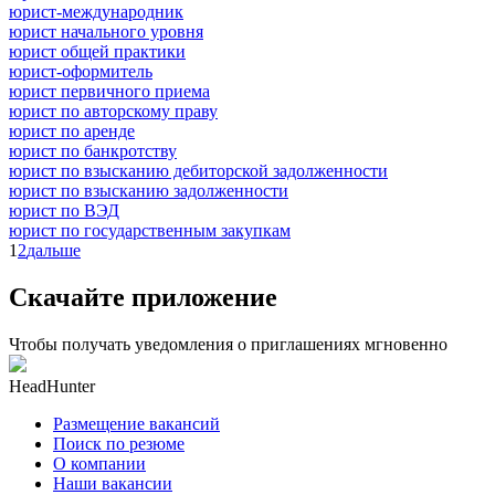
юрист-международник
юрист начального уровня
юрист общей практики
юрист-оформитель
юрист первичного приема
юрист по авторскому праву
юрист по аренде
юрист по банкротству
юрист по взысканию дебиторской задолженности
юрист по взысканию задолженности
юрист по ВЭД
юрист по государственным закупкам
1
2
дальше
Скачайте приложение
Чтобы получать уведомления о приглашениях мгновенно
HeadHunter
Размещение вакансий
Поиск по резюме
О компании
Наши вакансии