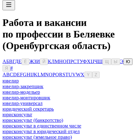
Работа и вакансии
по профессии в Беляевке
(Оренбургская область)
А
Б
В
Г
Д
Е
Ж
З
И
К
Л
М
Н
О
П
Р
С
Т
У
Ф
Х
Ц
Ч
Ш
Э
Ё
Й
Щ
Ы
Ю
#
Я
A
B
C
D
E
F
G
H
I
J
K
L
M
N
O
P
Q
R
S
T
U
V
W
X
Y
Z
ювелир
ювелир-закрепщик
ювелир-модельер
ювелир-монтировщик
ювелир-универсал
юридический секретарь
юрисконсульт
юрисконсульт (банкротство)
юрисконсульт в единственном числе
юрисконсульт в юридический отдел
юрисконсульт (земельное право)