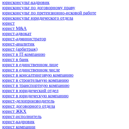
юрисконсульт-кадровик
юрисконсульт по договорному праву
юрисконсульт по претензионно-исковой работе
юрисконсульт юридического отдела
юрист
юрист M&A
юрист-адвокат
юрист-администратор
юрист-аналитик
юрист (арбитраж)
юрист в IT-компанию
юрист в банк
юрист в единственном лице
юрист в единственном числе
юрист в консалтинговую компанию
юрист в строительную компанию
юрист в транспортную компанию
юрист в юридический отдел
юрист в юридическую компанию
юрист-делопроизводитель
юрист договорного отдела
юрист ЖКХ
юрист-исполнитель
юрист-кадровик
юрист компании