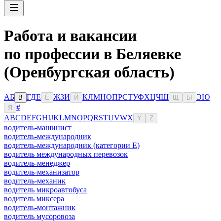
Работа и вакансии
по профессии в Беляевке
(Оренбургская область)
А
Б
Г
Д
Е
Ж
З
И
К
Л
М
Н
О
П
Р
С
Т
У
Ф
Х
Ц
Ч
Ш
Э
Ю
В
Ё
Й
Щ
Ы
#
Я
A
B
C
D
E
F
G
H
I
J
K
L
M
N
O
P
Q
R
S
T
U
V
W
X
Y
Z
водитель-машинист
водитель-международник
водитель-международник (категории Е)
водитель международных перевозок
водитель-менеджер
водитель-механизатор
водитель-механик
водитель микроавтобуса
водитель миксера
водитель-монтажник
водитель мусоровоза