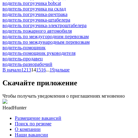
водитель погрузчика bobcat
водитель погрузчика на склад
водитель погрузчика-ричтрака
водитель погрузчика-штабелера
водитель погрузчика-электроштабелера
водитель пожарного автомобиля
водитель по междугородним перевозкам
водитель по международным перевозкам
водитель-помощник
водитель-помощник руководителя
водитель-продавец
водитель-разнорабочий
В начало
12
13
14
15
16
...
19
дальше
Скачайте приложение
Чтобы получать уведомления о приглашениях мгновенно
HeadHunter
Размещение вакансий
Поиск по резюме
О компании
Наши вакансии