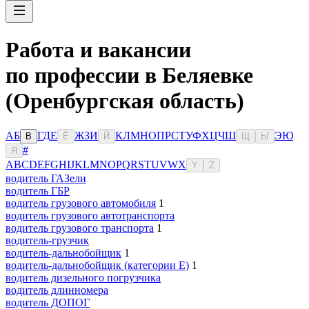
Работа и вакансии
по профессии в Беляевке
(Оренбургская область)
А
Б
Г
Д
Е
Ж
З
И
К
Л
М
Н
О
П
Р
С
Т
У
Ф
Х
Ц
Ч
Ш
Э
Ю
В
Ё
Й
Щ
Ы
#
Я
A
B
C
D
E
F
G
H
I
J
K
L
M
N
O
P
Q
R
S
T
U
V
W
X
Y
Z
водитель ГАЗели
водитель ГБР
водитель грузового автомобиля
1
водитель грузового автотранспорта
водитель грузового транспорта
1
водитель-грузчик
водитель-дальнобойщик
1
водитель-дальнобойщик (категории Е)
1
водитель дизельного погрузчика
водитель длинномера
водитель ДОПОГ