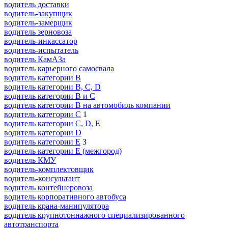
водитель доставки
водитель-закупщик
водитель-замерщик
водитель зерновоза
водитель-инкассатор
водитель-испытатель
водитель КамАЗа
водитель карьерного самосвала
водитель категории B
водитель категории B, C, D
водитель категории B и C
водитель категории B на автомобиль компании
водитель категории C
1
водитель категории C, D, E
водитель категории D
водитель категории E
3
водитель категории E (межгород)
водитель КМУ
водитель-комплектовщик
водитель-консультант
водитель контейнеровоза
водитель корпоративного автобуса
водитель крана-манипулятора
водитель крупнотоннажного специализированного
автотранспорта