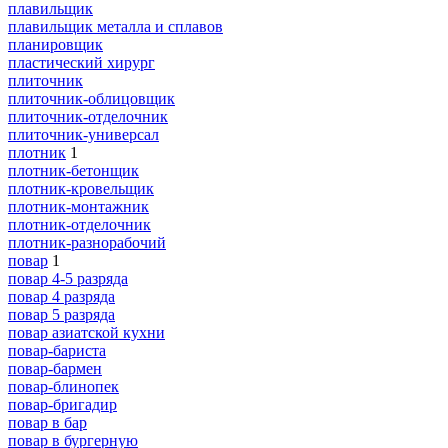
плавильщик
плавильщик металла и сплавов
планировщик
пластический хирург
плиточник
плиточник-облицовщик
плиточник-отделочник
плиточник-универсал
плотник
1
плотник-бетонщик
плотник-кровельщик
плотник-монтажник
плотник-отделочник
плотник-разнорабочий
повар
1
повар 4-5 разряда
повар 4 разряда
повар 5 разряда
повар азиатской кухни
повар-бариста
повар-бармен
повар-блинопек
повар-бригадир
повар в бар
повар в бургерную