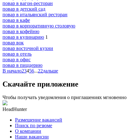
повар в вагон-ресторан
повар в детский сад
повар в итальянский ресторан
повар в кафе
повар в корпоративную столовую
повар в кофейню
повар в кулинарию
1
повар вок
повар восточной кухни
повар в отель
повар в офис
повар в пиццерию
В начало
2
3
4
5
6
...
22
дальше
Скачайте приложение
Чтобы получать уведомления о приглашениях мгновенно
HeadHunter
Размещение вакансий
Поиск по резюме
О компании
Наши вакансии