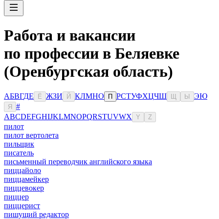
Работа и вакансии
по профессии в Беляевке
(Оренбургская область)
А
Б
В
Г
Д
Е
Ж
З
И
К
Л
М
Н
О
Р
С
Т
У
Ф
Х
Ц
Ч
Ш
Э
Ю
Ё
Й
П
Щ
Ы
#
Я
A
B
C
D
E
F
G
H
I
J
K
L
M
N
O
P
Q
R
S
T
U
V
W
X
Y
Z
пилот
пилот вертолета
пильщик
писатель
письменный переводчик английского языка
пиццайоло
пиццамейкер
пиццевокер
пиццер
пиццерист
пишущий редактор