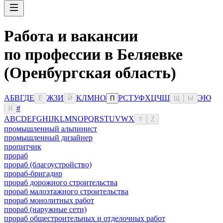
Работа и вакансии
по профессии в Беляевке
(Оренбургская область)
А
Б
В
Г
Д
Е
Ж
З
И
К
Л
М
Н
О
Р
С
Т
У
Ф
Х
Ц
Ч
Ш
Э
Ю
Ё
Й
П
Щ
Ы
#
Я
A
B
C
D
E
F
G
H
I
J
K
L
M
N
O
P
Q
R
S
T
U
V
W
X
Y
Z
промышленный альпинист
промышленный дизайнер
пропитчик
прораб
прораб (благоустройство)
прораб-бригадир
прораб дорожного строительства
прораб малоэтажного строительства
прораб монолитных работ
прораб (наружные сети)
прораб общестроительных и отделочных работ