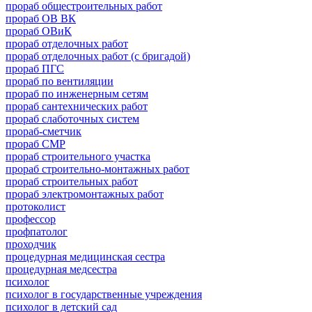
прораб общестроительных работ
прораб ОВ ВК
прораб ОВиК
прораб отделочных работ
прораб отделочных работ (с бригадой)
прораб ПГС
прораб по вентиляции
прораб по инженерным сетям
прораб сантехнических работ
прораб слаботочных систем
прораб-сметчик
прораб СМР
прораб строительного участка
прораб строительно-монтажных работ
прораб строительных работ
прораб электромонтажных работ
протоколист
профессор
профпатолог
проходчик
процедурная медицинская сестра
процедурная медсестра
психолог
психолог в государственные учреждения
психолог в детский сад