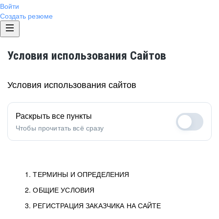
Войти
Создать резюме
Условия использования Сайтов
Условия использования сайтов
Раскрыть все пункты
Чтобы прочитать всё сразу
1. ТЕРМИНЫ И ОПРЕДЕЛЕНИЯ
2. ОБЩИЕ УСЛОВИЯ
1.1. Хэдхантер
исполнитель, юридическое
лицо ООО «Хэдхантер», ИНН
Условия определяют отношения между Заказчиками,
3. РЕГИСТРАЦИЯ ЗАКАЗЧИКА НА САЙТЕ
7718620740, адрес: 125047,
Пользователями и Хэдхантер.