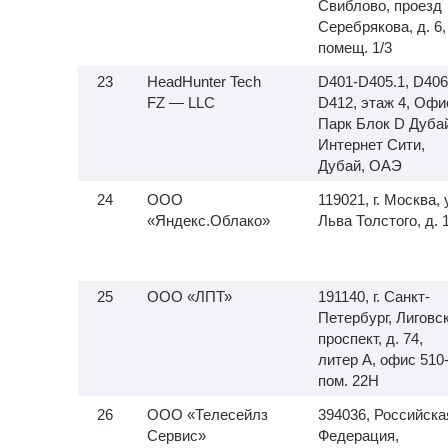
Свиблово, проезд
Серебрякова, д. 6,
помещ. 1/3
HeadHunter Tech
D401-D405.1, D406
FZ — LLC
D412, этаж 4, Офи
Парк Блок D Дуба
Интернет Сити,
Дубай, ОАЭ
ООО
119021, г. Москва, 
«Яндекс.Облако»
Льва Толстого, д. 
ООО «ЛПТ»
191140, г. Санкт-
Петербург, Лиговс
проспект, д. 74,
литер А, офис
510-
пом. 22Н
ООО «Телесейлз
394036, Российска
Сервис»
Федерация,