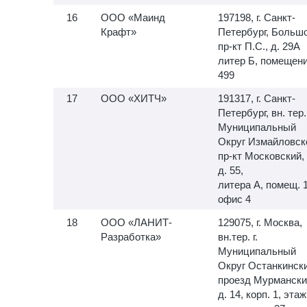
ООО «Маинд
197198, г. Санкт-
Крафт»
Петербург, Больш
пр-кт П.С., д. 29А
литер Б, помещен
499
ООО «ХИТЧ»
191317, г. Санкт-
Петербург, вн. тер. 
Муниципальный
Округ Измайловск
пр-кт Московский,
д. 55,
литера А, помещ.
офис 4
ООО «ЛАНИТ-
129075, г. Москва,
Разработка»
вн.тер. г.
Муниципальный
Округ Останкински
проезд Мурмански
д. 14, корп. 1, этаж