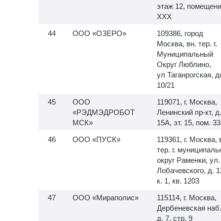
этаж 12, помещен
XXX
ООО «ОЗЕРО»
109386, город
Москва, вн. тер. г.
Муниципальный
Округ Люблино,
ул Таганрогская, 
10/21
ООО
119071, г. Москва,
«РЭДМЭДРОБОТ
Ленинский пр-кт, д
МСК»
15А, эт. 15, пом. 33
ООО «ПУСК»
119361, г. Москва, 
тер. г. муниципал
округ Раменки, ул.
Лобачевского, д. 1
к. 1, кв. 1203
ООО «Мираполис»
115114, г. Москва,
Дербеневская наб.
д. 7, стр. 9