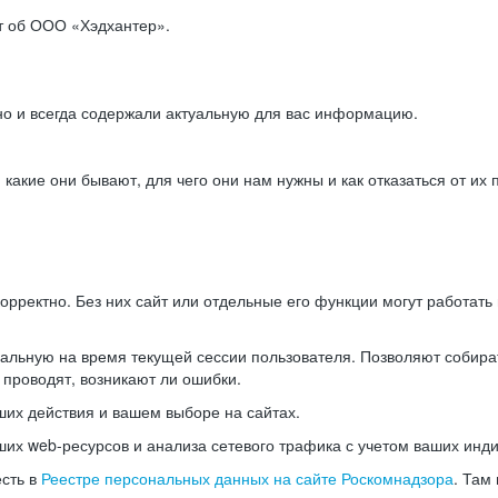
ет об ООО «Хэдхантер».
но и всегда содержали актуальную для вас информацию.
акие они бывают, для чего они нам нужны и как отказаться от их 
рректно. Без них сайт или отдельные его функции могут работат
альную на время текущей сессии пользователя. Позволяют собира
 проводят, возникают ли ошибки.
их действия и вашем выборе на сайтах.
х web-ресурсов и анализа сетевого трафика с учетом ваших инд
есть в
Реестре персональных данных на сайте Роскомнадзора
. Там