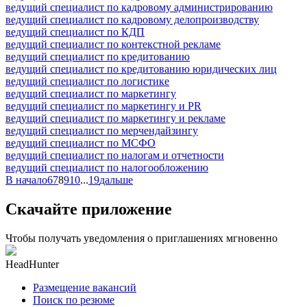
ведущий специалист по кадровому администрированию
ведущий специалист по кадровому делопроизводству
ведущий специалист по КДП
ведущий специалист по контекстной рекламе
ведущий специалист по кредитованию
ведущий специалист по кредитованию юридических лиц
ведущий специалист по логистике
ведущий специалист по маркетингу
ведущий специалист по маркетингу и PR
ведущий специалист по маркетингу и рекламе
ведущий специалист по мерчендайзингу
ведущий специалист по МСФО
ведущий специалист по налогам и отчетности
ведущий специалист по налогообложению
В начало
6
7
8
9
10
...
19
дальше
Скачайте приложение
Чтобы получать уведомления о приглашениях мгновенно
HeadHunter
Размещение вакансий
Поиск по резюме