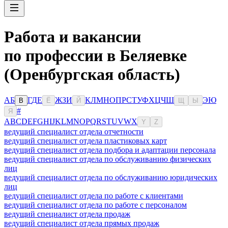
Работа и вакансии
по профессии в Беляевке
(Оренбургская область)
А
Б
Г
Д
Е
Ж
З
И
К
Л
М
Н
О
П
Р
С
Т
У
Ф
Х
Ц
Ч
Ш
Э
Ю
В
Ё
Й
Щ
Ы
#
Я
A
B
C
D
E
F
G
H
I
J
K
L
M
N
O
P
Q
R
S
T
U
V
W
X
Y
Z
ведущий специалист отдела отчетности
ведущий специалист отдела пластиковых карт
ведущий специалист отдела подбора и адаптации персонала
ведущий специалист отдела по обслуживанию физических
лиц
ведущий специалист отдела по обслуживанию юридических
лиц
ведущий специалист отдела по работе с клиентами
ведущий специалист отдела по работе с персоналом
ведущий специалист отдела продаж
ведущий специалист отдела прямых продаж