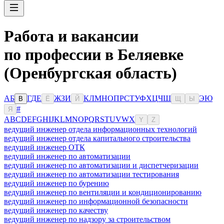
Работа и вакансии
по профессии в Беляевке
(Оренбургская область)
А
Б
Г
Д
Е
Ж
З
И
К
Л
М
Н
О
П
Р
С
Т
У
Ф
Х
Ц
Ч
Ш
Э
Ю
В
Ё
Й
Щ
Ы
#
Я
A
B
C
D
E
F
G
H
I
J
K
L
M
N
O
P
Q
R
S
T
U
V
W
X
Y
Z
ведущий инженер отдела информационных технологий
ведущий инженер отдела капитального строительства
ведущий инженер ОТК
ведущий инженер по автоматизации
ведущий инженер по автоматизации и диспетчеризации
ведущий инженер по автоматизации тестирования
ведущий инженер по бурению
ведущий инженер по вентиляции и кондиционированию
ведущий инженер по информационной безопасности
ведущий инженер по качеству
ведущий инженер по надзору за строительством