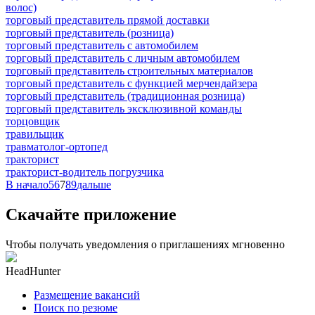
волос)
торговый представитель прямой доставки
торговый представитель (розница)
торговый представитель с автомобилем
торговый представитель с личным автомобилем
торговый представитель строительных материалов
торговый представитель с функцией мерчендайзера
торговый представитель (традиционная розница)
торговый представитель эксклюзивной команды
торцовщик
травильщик
травматолог-ортопед
тракторист
тракторист-водитель погрузчика
В начало
5
6
7
8
9
дальше
Скачайте приложение
Чтобы получать уведомления о приглашениях мгновенно
HeadHunter
Размещение вакансий
Поиск по резюме