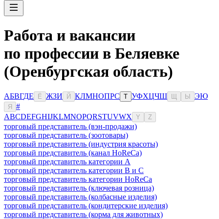
Работа и вакансии
по профессии в Беляевке
(Оренбургская область)
А
Б
В
Г
Д
Е
Ж
З
И
К
Л
М
Н
О
П
Р
С
У
Ф
Х
Ц
Ч
Ш
Э
Ю
Ё
Й
Т
Щ
Ы
#
Я
A
B
C
D
E
F
G
H
I
J
K
L
M
N
O
P
Q
R
S
T
U
V
W
X
Y
Z
торговый представитель (вэн-продажи)
торговый представитель (зоотовары)
торговый представитель (индустрия красоты)
торговый представитель (канал HoReCa)
торговый представитель категории A
торговый представитель категории B и C
торговый представитель категории HoReCa
торговый представитель (ключевая розница)
торговый представитель (колбасные изделия)
торговый представитель (кондитерские изделия)
торговый представитель (корма для животных)