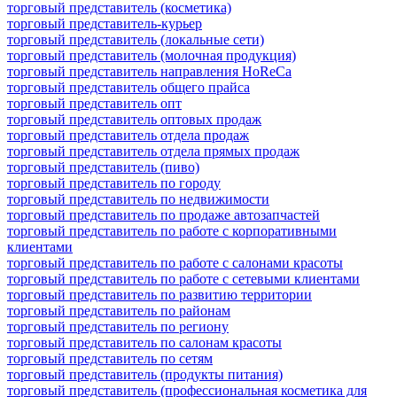
торговый представитель (косметика)
торговый представитель-курьер
торговый представитель (локальные сети)
торговый представитель (молочная продукция)
торговый представитель направления HoReCa
торговый представитель общего прайса
торговый представитель опт
торговый представитель оптовых продаж
торговый представитель отдела продаж
торговый представитель отдела прямых продаж
торговый представитель (пиво)
торговый представитель по городу
торговый представитель по недвижимости
торговый представитель по продаже автозапчастей
торговый представитель по работе с корпоративными
клиентами
торговый представитель по работе с салонами красоты
торговый представитель по работе с сетевыми клиентами
торговый представитель по развитию территории
торговый представитель по районам
торговый представитель по региону
торговый представитель по салонам красоты
торговый представитель по сетям
торговый представитель (продукты питания)
торговый представитель (профессиональная косметика для