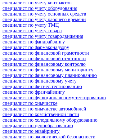
специалист по учету контрактов
специалист по учету оборудования
специалист по учету основных средств
специалист по учету рабочего времени
специалист по учету ТМЦ
специалист по учету товара
специалист по учету товародвижения
специалист по фандрайзингу
специалист по фармаконадзору
специалист по финансовой грамотности
специалист по финансовой отчетности
специалист по финансовому контролю
специалист по финансовому мониторингу
специалист по финансовому планированию
специалист по финансовому учету
специалист по фитнес-тестированию
специалист по франчайзингу
специалист по функциональному тестированию
специалист по химчистке
специалист по химчистке автомобилей
специалист по хозяйственной части
специалист по холодильному оборудованию
специалист по ценообразованию
специалист по эквайрингу
специалист по экологической безопасности