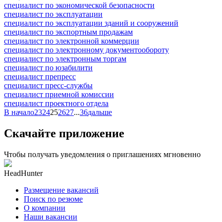
специалист по экономической безопасности
специалист по эксплуатации
специалист по эксплуатации зданий и сооружений
специалист по экспортным продажам
специалист по электронной коммерции
специалист по электронному документообороту
специалист по электронным торгам
специалист по юзабилити
специалист препресс
специалист пресс-службы
специалист приемной комиссии
специалист проектного отдела
В начало
23
24
25
26
27
...
36
дальше
Скачайте приложение
Чтобы получать уведомления о приглашениях мгновенно
HeadHunter
Размещение вакансий
Поиск по резюме
О компании
Наши вакансии