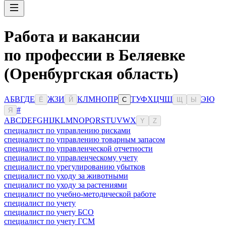
Работа и вакансии
по профессии в Беляевке
(Оренбургская область)
А
Б
В
Г
Д
Е
Ж
З
И
К
Л
М
Н
О
П
Р
Т
У
Ф
Х
Ц
Ч
Ш
Э
Ю
Ё
Й
С
Щ
Ы
#
Я
A
B
C
D
E
F
G
H
I
J
K
L
M
N
O
P
Q
R
S
T
U
V
W
X
Y
Z
специалист по управлению рисками
специалист по управлению товарным запасом
специалист по управленческой отчетности
специалист по управленческому учету
специалист по урегулированию убытков
специалист по уходу за животными
специалист по уходу за растениями
специалист по учебно-методической работе
специалист по учету
специалист по учету БСО
специалист по учету ГСМ