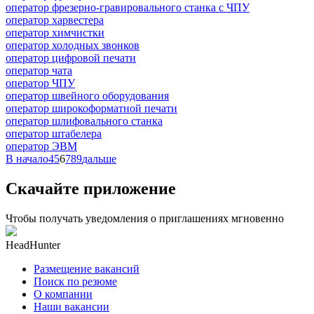
оператор фрезерно-гравировального станка с ЧПУ
оператор харвестера
оператор химчистки
оператор холодных звонков
оператор цифровой печати
оператор чата
оператор ЧПУ
оператор швейного оборудования
оператор широкоформатной печати
оператор шлифовального станка
оператор штабелера
оператор ЭВМ
В начало
4
5
6
7
8
9
дальше
Скачайте приложение
Чтобы получать уведомления о приглашениях мгновенно
HeadHunter
Размещение вакансий
Поиск по резюме
О компании
Наши вакансии