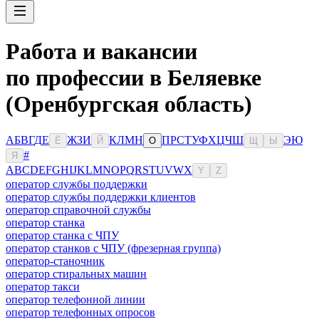
Работа и вакансии
по профессии в Беляевке
(Оренбургская область)
А
Б
В
Г
Д
Е
Ж
З
И
К
Л
М
Н
П
Р
С
Т
У
Ф
Х
Ц
Ч
Ш
Э
Ю
Ё
Й
О
Щ
Ы
#
Я
A
B
C
D
E
F
G
H
I
J
K
L
M
N
O
P
Q
R
S
T
U
V
W
X
Y
Z
оператор службы поддержки
оператор службы поддержки клиентов
оператор справочной службы
оператор станка
оператор станка с ЧПУ
оператор станков с ЧПУ (фрезерная группа)
оператор-станочник
оператор стиральных машин
оператор такси
оператор телефонной линии
оператор телефонных опросов