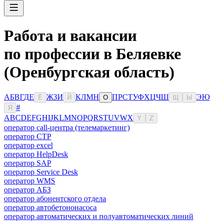
Работа и вакансии
по профессии в Беляевке
(Оренбургская область)
А
Б
В
Г
Д
Е
Ж
З
И
К
Л
М
Н
П
Р
С
Т
У
Ф
Х
Ц
Ч
Ш
Э
Ю
Ё
Й
О
Щ
Ы
#
Я
A
B
C
D
E
F
G
H
I
J
K
L
M
N
O
P
Q
R
S
T
U
V
W
X
Y
Z
оператор call-центра (телемаркетинг)
оператор CTP
оператор excel
оператор HelpDesk
оператор SAP
оператор Service Desk
оператор WMS
оператор АБЗ
оператор абонентского отдела
оператор автобетононасоса
оператор автоматических и полуавтоматических линий