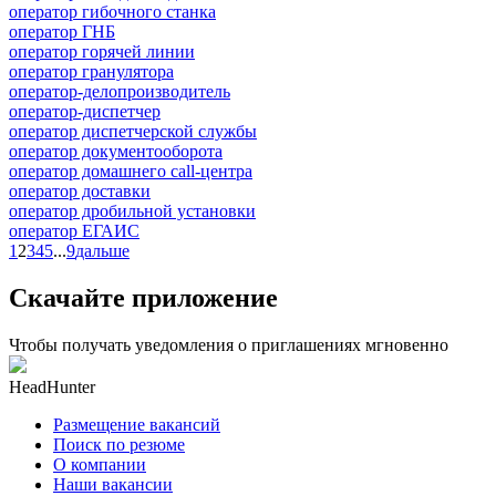
оператор гибочного станка
оператор ГНБ
оператор горячей линии
оператор гранулятора
оператор-делопроизводитель
оператор-диспетчер
оператор диспетчерской службы
оператор документооборота
оператор домашнего call-центра
оператор доставки
оператор дробильной установки
оператор ЕГАИС
1
2
3
4
5
...
9
дальше
Скачайте приложение
Чтобы получать уведомления о приглашениях мгновенно
HeadHunter
Размещение вакансий
Поиск по резюме
О компании
Наши вакансии