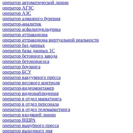
оператор автоматической линии
оператор АГЗС
оператор АЗС
оператор алмазного бурения
оператор-аналитик
оператор асфальтоукладчика
оператор аттракциона
оператор аттракциона виртуальной реальности
оператор баз данных
оператор базы данных 1С
оператор бетонного завода
оператор бетононасоса
оператор боулинга
оператор БСУ
оператор вакуумного пресса
оператор весового контроля
оператор-видеомонтажер
оператор видеонаблюдения
оператор в отдел маркетинга
оператор в отдел персонала
оператор в отдел телемаркетинга
оператор входящей линии
оператор ВШРА
оператор вырубного пресса
оператор выходного дня