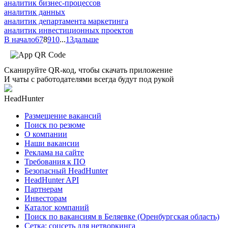
аналитик бизнес-процессов
аналитик данных
аналитик департамента маркетинга
аналитик инвестиционных проектов
В начало
6
7
8
9
10
...
13
дальше
Сканируйте QR-код, чтобы скачать приложение
И чаты с работодателями всегда будут под рукой
HeadHunter
Размещение вакансий
Поиск по резюме
О компании
Наши вакансии
Реклама на сайте
Требования к ПО
Безопасный HeadHunter
HeadHunter API
Партнерам
Инвесторам
Каталог компаний
Поиск по вакансиям в Беляевке (Оренбургская область)
Сетка: соцсеть для нетворкинга