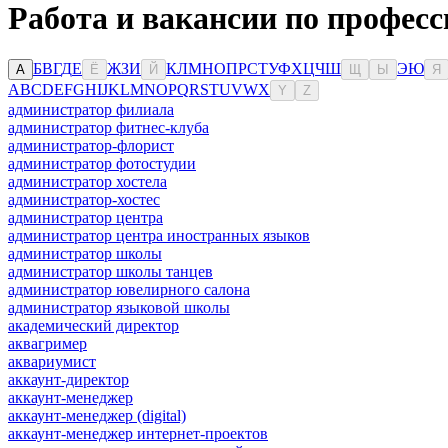
Работа и вакансии по професс
Б
В
Г
Д
Е
Ж
З
И
К
Л
М
Н
О
П
Р
С
Т
У
Ф
Х
Ц
Ч
Ш
Э
Ю
А
Ё
Й
Щ
Ы
Я
A
B
C
D
E
F
G
H
I
J
K
L
M
N
O
P
Q
R
S
T
U
V
W
X
Y
Z
администратор филиала
администратор фитнес-клуба
администратор-флорист
администратор фотостудии
администратор хостела
администратор-хостес
администратор центра
администратор центра иностранных языков
администратор школы
администратор школы танцев
администратор ювелирного салона
администратор языковой школы
академический директор
аквагример
аквариумист
аккаунт-директор
аккаунт-менеджер
аккаунт-менеджер (digital)
аккаунт-менеджер интернет-проектов