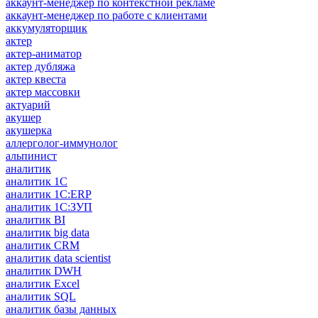
аккаунт-менеджер по контекстной рекламе
аккаунт-менеджер по работе с клиентами
аккумуляторщик
актер
актер-аниматор
актер дубляжа
актер квеста
актер массовки
актуарий
акушер
акушерка
аллерголог-иммунолог
альпинист
аналитик
аналитик 1C
аналитик 1С:ERP
аналитик 1С:ЗУП
аналитик BI
аналитик big data
аналитик CRM
аналитик data scientist
аналитик DWH
аналитик Excel
аналитик SQL
аналитик базы данных