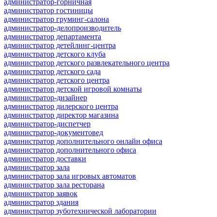
администратор-горничная
администратор гостиницы
администратор груминг-салона
администратор-делопроизводитель
администратор департамента
администратор детейлинг-центра
администратор детского клуба
администратор детского развлекательного центра
администратор детского сада
администратор детского центра
администратор детской игровой комнаты
администратор-дизайнер
администратор дилерского центра
администратор директор магазина
администратор-диспетчер
администратор-документовед
администратор дополнительного онлайн офиса
администратор дополнительного офиса
администратор доставки
администратор зала
администратор зала игровых автоматов
администратор зала ресторана
администратор заявок
администратор здания
администратор зуботехнической лаборатории