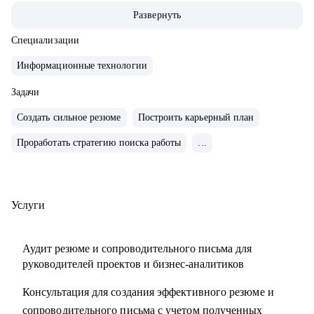
• За 2 года перешел от бизнес/системного-аналитика на
Развернуть
должность руководителя проектов.
• На позиции бизнес-аналитика оптимизировал 300+
Специализации
процессов крупнейших Российских холдингов.
Информационные технологии
• Руководил проектом автоматизации бизнеса на 3000
пользователей.
Задачи
• Провел 30+ карьерных консультаций.
Создать сильное резюме
Построить карьерный план
• Занимаюсь разнородными задачами по развитию ИИ
Проработать стратегию поиска работы
...
направления в Сбере.
С чем помогу:
• Выделяющееся резюме.
Услуги
• Структурированное сопроводительное письмо.
• Успешные переговоры с работодателями.
Аудит резюме и сопроводительного письма для
• Консультации при смене профиля деятельности.
руководителей проектов и бизнес-аналитиков
• Планирование карьерного трека.
Консультация для создания эффективного резюме и
• Помощь в выборе обучающих материалов.
сопроводительного письма с учетом полученных