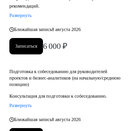
рекомендаций.
Кому могу помочь:
• Руководителям проектов.
Развернуть
• Бизнес/системным-аналитикам.
• Студентам и выпускникам для поиска стажировки в ИТ.
Ближайшая запись
8 августа 2026
• Специалистам из других сфер, которые хотят
6 000
₽
попробовать себя в новой специальности.
Записаться
• Новичкам, кто хочет начать работу в ИТ и не знает, с чего
начать.
Подготовка к собеседованию для руководителей
проектов и бизнес-аналитиков (на начальную/среднюю
позицию)
Консультация для подготовки к собеседованию.
Развернуть
Ближайшая запись
8 августа 2026