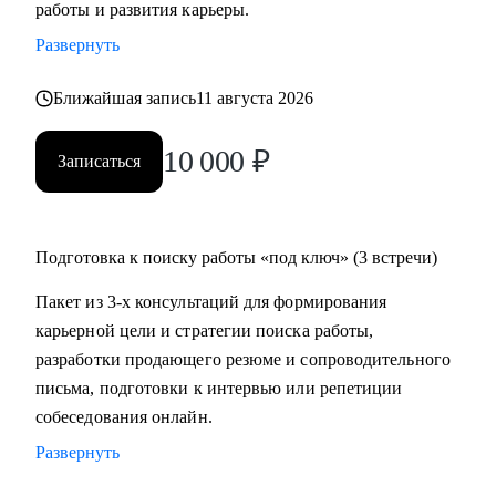
работы и развития карьеры.
время на ее поиск, увеличить поток предложений, выйти
Развернуть
на новый уровень дохода.
• Составить пошаговый план для достижения любой
Ближайшая запись
11 августа 2026
Вашей карьерной цели.
• Провести аудит и составить убедительное резюме, чтобы
10 000
₽
Записаться
в Вас увидели серьезно настроенного и сильного
кандидата.
• За одну консультацию исправить ошибки и устранить
барьеры на пути к работе мечты.
Подготовка к поиску работы «под ключ» (3 встречи)
• Уверенно презентовать свой опыт, показать свое
Пакет из 3-х консультаций для формирования
преимущество перед другими кандидатами.
карьерной цели и стратегии поиска работы,
• Решить любую карьерную задачу (смена профессии,
разработки продающего резюме и сопроводительного
грейда, перерывы в работе, выход из декрета, возраст 45+ и
письма, подготовки к интервью или репетиции
др.)
собеседования онлайн.
Развернуть
Кому могу помочь:
Топ-менеджерам, руководителям и экспертам из отраслей: