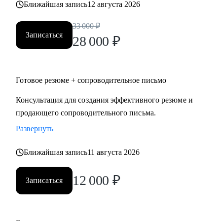
Ближайшая запись
12 августа 2026
• строительство, промышленность, производство
нефтегазовая отрасль;
33 000
₽
• закупки, cнабжение, логистика, ВЭД;
Записаться
28 000
₽
• продажи, HoReCa;
• административное управление;
• HR, психология, образование.
Готовое резюме + сопроводительное письмо
Консультация для создания эффективного резюме и
продающего сопроводительного письма.
Развернуть
Ближайшая запись
11 августа 2026
12 000
₽
Записаться