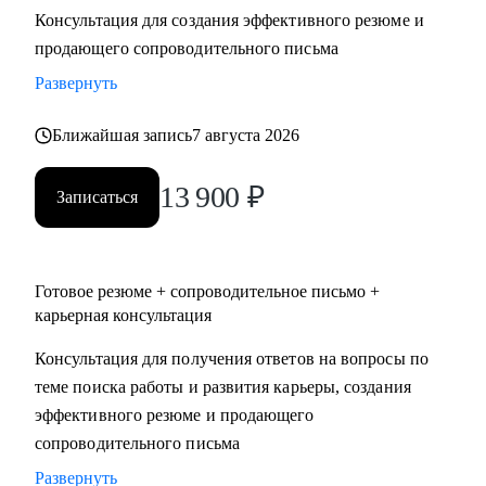
Консультация для создания эффективного резюме и
• Два высших образования - Менеджмент и Стратегическое
продающего сопроводительного письма
управление персоналом. Дополнительное образование в
сфере коучинга и карьерного консультирования.
Развернуть
Ближайшая запись
7 августа 2026
С чем помогу:
• Нет приглашений на интервью - разберем, почему рынок
13 900
₽
не видит вашу ценность, и исправим.
Записаться
• Не знаете, как выгодно представить опыт - соберем
профессиональную идентичность и упакуем опыт так,
чтобы HR заметил.
Готовое резюме + сопроводительное письмо +
• Перерыв в работе, разнородный бэкграунд (нелинейный
карьерная консультация
опыт), сложное увольнение - найдем логичную линию,
Консультация для получения ответов на вопросы по
которая закроет вопросы нанимающей стороны.
теме поиска работы и развития карьеры, создания
• Карьерный переход или выход на новый уровень дохода -
эффективного резюме и продающего
выстроим стратегию с конкретными шагами.
сопроводительного письма
• Готовитесь к важному интервью - отработаем ответы и
подсветим сильные стороны.
Развернуть