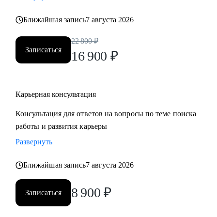
• Хотите понять рынок и своё место в нем - разберем
Ближайшая запись
7 августа 2026
тренды и ваше позиционирование.
• Хотите начать управлять своей карьерой, а не пассивно
22 800
₽
плыть по течению, но не знаете с чего начать ;)
Записаться
16 900
₽
Делаю качественный продукт за счет индивидуального
подхода и максимального погружения в запрос клиента,
Карьерная консультация
глубокой экспертизы и использования в работе различных
подходов и инструментов.
Консультация для ответов на вопросы по теме поиска
работы и развития карьеры
Развернуть
Ближайшая запись
7 августа 2026
8 900
₽
Записаться