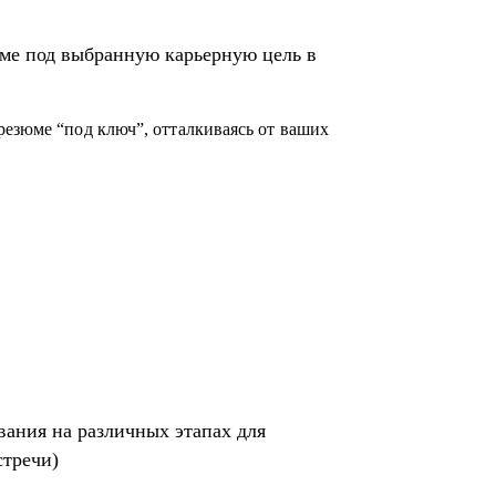
акупках, в том числе для перехода в другие
ме под выбранную карьерную цель в
его (это ваша история, поэтому лучше, если
екрутер, внутренний HR, нанимающий
резюме “под ключ”, отталкиваясь от ваших
)
том специфики собеседника
я SHL
вания на различных этапах для
стречи)