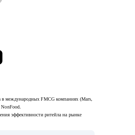
та в международных FMCG компаниях (Mars,
 и NonFood.
чшения эффективности ритейла на рынке
нальные и федеральные сети,