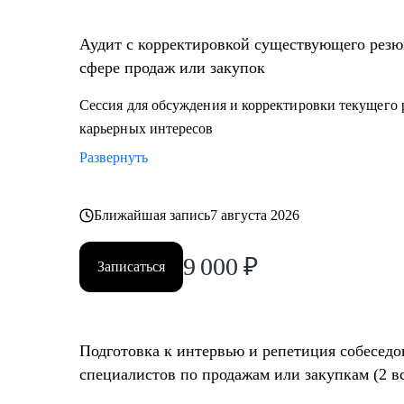
• Создание детального плана развития в продажах и з
сегменты
Аудит с корректировкой существующего резю
• Составление резюме или корректировка существующ
сфере продаж или закупок
автор вы)
• Подготовка к собеседованию на разных этапах (р
Сессия для обсуждения и корректировки текущего 
менеджер, руководитель компании - разные подходы
карьерных интересов
• Репетиция собеседования по разным этапам, с уче
Развернуть
• Помощь в подготовке к прохождению тестировани
• Корректировка и продвижение профиля в LinkedIn.
Ближайшая запись
7 августа 2026
Кому могу помочь:
9 000
₽
Начинающим и опытным специалистам в областях:
Записаться
• продаж и закупок FMCG
• B2B продажи и закупки (услуги, товары)
• маркетплейсы.
Подготовка к интервью и репетиция собеседо
специалистов по продажам или закупкам (2 в