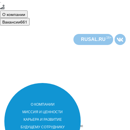
·
О компании
Вакансии
661
16+
RUSAL.RU
О КОМПАНИИ
РУСАЛ
РУСАЛ
МИССИЯ И ЦЕННОСТИ
РУСАЛ
РУСАЛ
– лидер мировой алюминиевой
КАРЬЕРА И РАЗВИТИЕ
отрасли. Компания присутствует в 20
странах мира на 5 континентах. Основную
БУДУЩЕМУ СОТРУДНИКУ