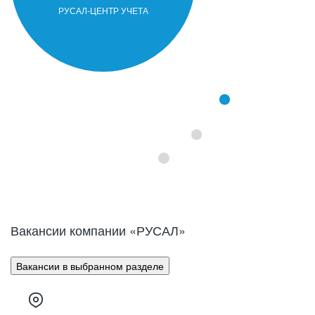
часть продукции компании составляют
первичный алюминий, алюминиевые
РУСАЛ-ЦЕНТР УЧЕТА
сплавы, фольга и глинозем.
Вакансии компании «
РУСАЛ
»
Вакансии в выбранном разделе
Компания РУСАЛ образовалась в