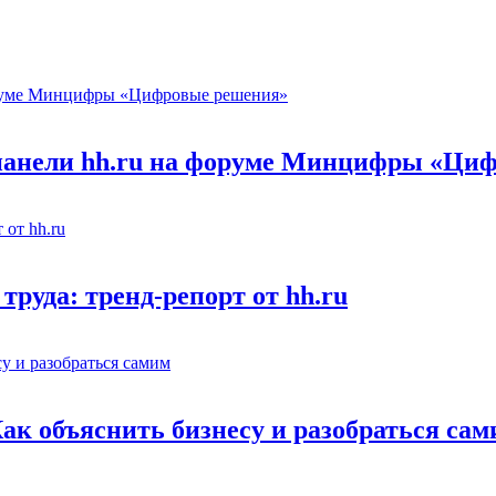
 панели hh.ru на форуме Минцифры «Ци
труда: тренд-репорт от hh.ru
Как объяснить бизнесу и разобраться са