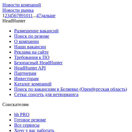
Новости компаний
Новости рынка
1
2
3
4
5
6
7
8
9
10
11
...
47
дальше
HeadHunter
Размещение вакансий
Поиск по резюме
О компании
Наши вакансии
Реклама на сайте
Требования к ПО
Безопасный HeadHunter
HeadHunter API
Партнерам
Инвесторам
Каталог компаний
Поиск по вакансиям в Беляевке (Оренбургская область)
Сетка: соцсеть для нетворкинга
Соискателям
hh PRO
Готовое резюме
Все сервисы
Хочу у вас работать