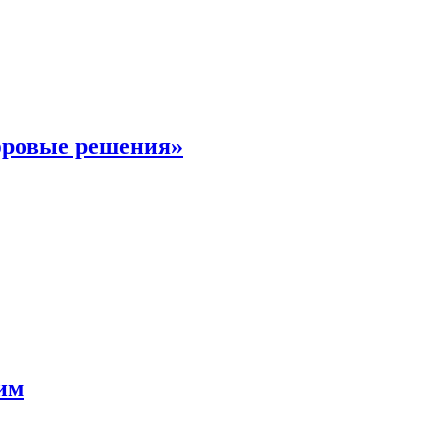
фровые решения»
мим