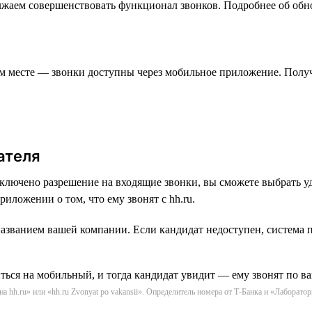
олжаем совершенствовать функционал звонков. Подробнее об обн
ом месте — звонки доступны через мобильное приложение. Полу
ателя
включено разрешение на входящие звонки, вы сможете выбрать 
иложении о том, что ему звонят с hh.ru.
азванием вашей компании. Если кандидат недоступен, система п
hh.ru» или «hh.ru Zvonyat po vakansii». Определитель номера от Т-Банка и «Лаборатор