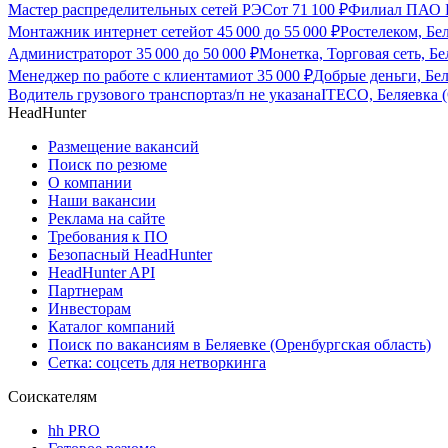
Мастер распределительных сетей РЭС
от
71 100
₽
Филиал ПАО Ро
Монтажник интернет сетей
от
45 000
до
55 000
₽
Ростелеком, Бе
Администратор
от
35 000
до
50 000
₽
Монетка, Торговая сеть, Бе
Менеджер по работе с клиентами
от
35 000
₽
Добрые деньги, Бел
Водитель грузового транспорта
з/п не указана
ITECO, Беляевка (
HeadHunter
Размещение вакансий
Поиск по резюме
О компании
Наши вакансии
Реклама на сайте
Требования к ПО
Безопасный HeadHunter
HeadHunter API
Партнерам
Инвесторам
Каталог компаний
Поиск по вакансиям в Беляевке (Оренбургская область)
Сетка: соцсеть для нетворкинга
Соискателям
hh PRO