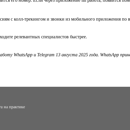
азится его номер. Если через приложение hh работа, появится п
ходите релевантных специалистов быстрее.
аботу WhatsApp и Telegram 13 августа 2025 года. WhatsApp прин
ru на практике