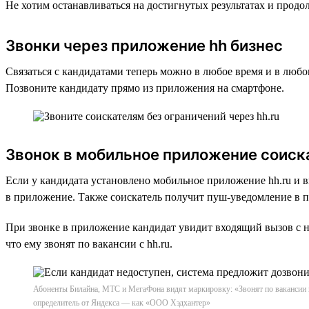
Не хотим останавливаться на достигнутых результатах и прод
Звонки через приложение hh бизнес
Связаться с кандидатами теперь можно в любое время и в люб
Позвоните кандидату прямо из приложения на смартфоне.
Звонок в мобильное приложение соиск
Если у кандидата установлено мобильное приложение hh.ru и 
в приложение. Также соискатель получит пуш-уведомление в пр
При звонке в приложение кандидат увидит входящий вызов с н
что ему звонят по вакансии с hh.ru.
Абоненты Билайна, МТС и МегаФона видят маркировку: «Звонят по вакансии на 
определитель от Яндекса — как «ООО Хэдхантер»