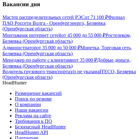
Вакансии дня
Мастер распределительных сетей РЭС
от
71 100
₽
Филиал
ПАО Россети Волга - Оренбургэнерго, Беляевка
(Оренбургская область)
Монтажник интернет сетей
от
45 000
до
55 000
₽
Ростелеком,
Беляевка (Оренбургская область)
Администратор
от
35 000
до
50 000
₽
Монетка, Торговая сеть,
Беляевка (Оренбургская область)
Менеджер по работе с клиентами
от
35 000
₽
Добрые деньги,
Беляевка (Оренбургская область)
Водитель грузового транспорта
з/п не указана
ITECO, Беляевка
(Оренбургская область)
HeadHunter
Размещение вакансий
Поиск по резюме
О компании
Наши вакансии
Реклама на сайте
Требования к ПО
Безопасный HeadHunter
HeadHunter API
Партнерам