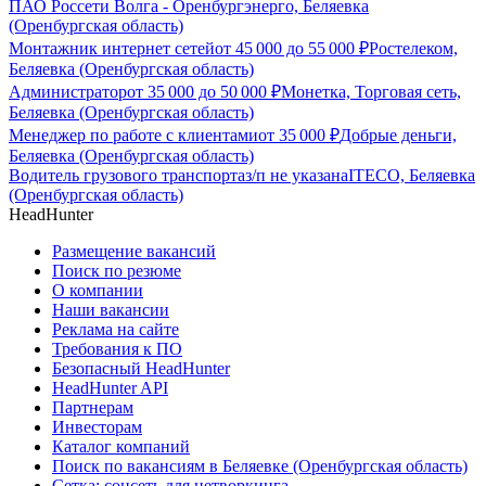
ПАО Россети Волга - Оренбургэнерго, Беляевка
(Оренбургская область)
Монтажник интернет сетей
от
45 000
до
55 000
₽
Ростелеком,
Беляевка (Оренбургская область)
Администратор
от
35 000
до
50 000
₽
Монетка, Торговая сеть,
Беляевка (Оренбургская область)
Менеджер по работе с клиентами
от
35 000
₽
Добрые деньги,
Беляевка (Оренбургская область)
Водитель грузового транспорта
з/п не указана
ITECO, Беляевка
(Оренбургская область)
HeadHunter
Размещение вакансий
Поиск по резюме
О компании
Наши вакансии
Реклама на сайте
Требования к ПО
Безопасный HeadHunter
HeadHunter API
Партнерам
Инвесторам
Каталог компаний
Поиск по вакансиям в Беляевке (Оренбургская область)
Сетка: соцсеть для нетворкинга