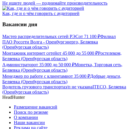
Не ищите людей — поднимайте производительность
Как, где и о чём говорить с аудиторией
Вакансии дня
Мастер распределительных сетей РЭС
от
71 100
₽
Филиал
ПАО Россети Волга - Оренбургэнерго, Беляевка
(Оренбургская область)
Монтажник интернет сетей
от
45 000
до
55 000
₽
Ростелеком,
Беляевка (Оренбургская область)
Администратор
от
35 000
до
50 000
₽
Монетка, Торговая сеть,
Беляевка (Оренбургская область)
Менеджер по работе с клиентами
от
35 000
₽
Добрые деньги,
Беляевка (Оренбургская область)
Водитель грузового транспорта
з/п не указана
ITECO, Беляевка
(Оренбургская область)
HeadHunter
Размещение вакансий
Поиск по резюме
О компании
Наши вакансии
Реклама на сайте