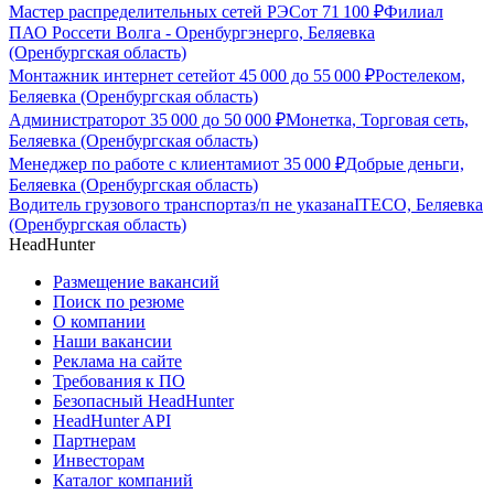
Мастер распределительных сетей РЭС
от
71 100
₽
Филиал
ПАО Россети Волга - Оренбургэнерго, Беляевка
(Оренбургская область)
Монтажник интернет сетей
от
45 000
до
55 000
₽
Ростелеком,
Беляевка (Оренбургская область)
Администратор
от
35 000
до
50 000
₽
Монетка, Торговая сеть,
Беляевка (Оренбургская область)
Менеджер по работе с клиентами
от
35 000
₽
Добрые деньги,
Беляевка (Оренбургская область)
Водитель грузового транспорта
з/п не указана
ITECO, Беляевка
(Оренбургская область)
HeadHunter
Размещение вакансий
Поиск по резюме
О компании
Наши вакансии
Реклама на сайте
Требования к ПО
Безопасный HeadHunter
HeadHunter API
Партнерам
Инвесторам
Каталог компаний