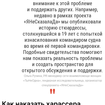
внимание к этой проблеме
и поддержать других. Например,
недавно в рамках проекта
«ЯНеСказалаДа» мы опубликовали
историю стюардессы,
столкнувшейся в 19 лет с попыткой
изнасилования командиром судна
во время её первой командировки.
Подобные свидетельства помогают
нам показать реальность проблемы
и создать пространство для
открытого обсуждения и поддержки.
Ольга Ручина, PR-менеджер сети взаимопомощи женщин
«ТыНеОдна», гендерная исследовательница, организатор
спецпроекта «ЯНеСказалаДа»
Как наказать харассера