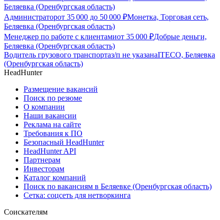
Беляевка (Оренбургская область)
Администратор
от
35 000
до
50 000
₽
Монетка, Торговая сеть,
Беляевка (Оренбургская область)
Менеджер по работе с клиентами
от
35 000
₽
Добрые деньги,
Беляевка (Оренбургская область)
Водитель грузового транспорта
з/п не указана
ITECO, Беляевка
(Оренбургская область)
HeadHunter
Размещение вакансий
Поиск по резюме
О компании
Наши вакансии
Реклама на сайте
Требования к ПО
Безопасный HeadHunter
HeadHunter API
Партнерам
Инвесторам
Каталог компаний
Поиск по вакансиям в Беляевке (Оренбургская область)
Сетка: соцсеть для нетворкинга
Соискателям