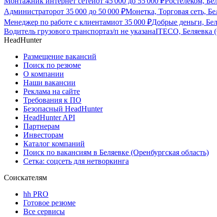
Монтажник интернет сетей
от
45 000
до
55 000
₽
Ростелеком, Бе
Администратор
от
35 000
до
50 000
₽
Монетка, Торговая сеть, Бе
Менеджер по работе с клиентами
от
35 000
₽
Добрые деньги, Бел
Водитель грузового транспорта
з/п не указана
ITECO, Беляевка (
HeadHunter
Размещение вакансий
Поиск по резюме
О компании
Наши вакансии
Реклама на сайте
Требования к ПО
Безопасный HeadHunter
HeadHunter API
Партнерам
Инвесторам
Каталог компаний
Поиск по вакансиям в Беляевке (Оренбургская область)
Сетка: соцсеть для нетворкинга
Соискателям
hh PRO
Готовое резюме
Все сервисы