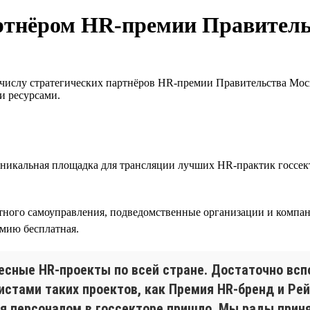
партнёром HR-премии Правител
 числу стратегических партнёров HR-премии Правительства Мос
и ресурсами.
никальная площадка для трансляции лучших HR-практик госсект
стного самоуправления, подведомственные организации и комп
емию бесплатная.
ресные HR-проекты по всей стране. Достаточно вс
стами таких проектов, как Премия HR-бренд и Рей
я персоналом в госсекторе пришло. Мы рады приня