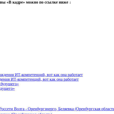
вы «В кадре» можно по ссылке ниже ↓
ения ИТ-компетенций, вот как она работает
удущего»
ссети Волга - Оренбургэнерго, Беляевка (Оренбургская область