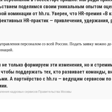
льствием поделимся своим уникальным опытом оц
ой номинации от hh.ru. Уверен, что HR-премия «В
фективных HR-практик — привлечения, удержания, 
управления персоналом со всей России. Подать заявку можно до
минаций.
ы не только формируем эти изменения, но и стрем
, чтобы поддержать тех, кто развивает команды, 
и. А партнёрство с hh.ru — ведущим сервисом по 
мии.
авления кадровых сервисов Правительства Москвы