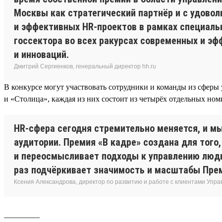
Москвы как стратегический партнёр и с удово
и эффективных HR-проектов в рамках специальн
госсектора во всех ракурсах современных и эф
и инноваций.
Дмитрий Сергиенков, генеральный директор hh.ru
В конкурсе могут участвовать сотрудники и команды из сферы 
и «Столица», каждая из них состоит из четырёх отдельных но
HR-сфера сегодня стремительно меняется, и м
аудитории. Премия «В кадре» создана для того
и переосмысливает подходы к управлению людьм
раз подчёркивает значимость и масштабы Пре
Ксения Александрова, директор по развитию и работе с клиентами Упр
_________