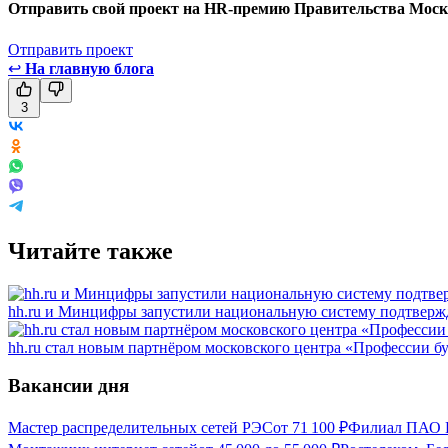
Отправить свой проект на HR-премию Правительства Моск
Отправить проект
↩
На главную блога
3
Читайте также
hh.ru и Минцифры запустили национальную систему подтвержд
hh.ru стал новым партнёром московского центра «Профессии б
Вакансии дня
Мастер распределительных сетей РЭС
от
71 100
₽
Филиал ПАО Ро