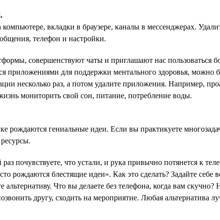
.
компьютере, вкладки в браузере, каналы в мессенджерах. Удалит
ообщения, телефон и настройки.
формы, совершенствуют чаты и приглашают нас пользоваться б
ься приложениями для поддержки ментального здоровья, можно б
ции несколько раз, а потом удалите приложения. Например, проа
изнь мониторить свой сон, питание, потребление воды.
ке рождаются гениальные идеи. Если вы практикуете многозадач
 ресурсы.
 раз почувствуете, что устали, и рука привычно потянется к теле
о рождаются блестящие идеи». Как это сделать? Задайте себе во
 альтернативу. Что вы делаете без телефона, когда вам скучно? 
позвонить другу, сходить на мероприятие. Любая альтернатива л