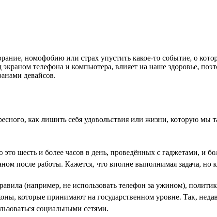
ание, номофобию или страх упустить какое-то событие, о котор
 экраном телефона и компьютера, влияет на наше здоровье, поэт
ранами девайсов.
ресного, как лишить себя удовольствия или жизни, которую мы т
о это шесть и более часов в день, проведённых с гаджетами, и бо
аном после работы. Кажется, что вполне выполнимая задача, но 
авила (например, не использовать телефон за ужином), полити
аконы, которые принимают на государственном уровне. Так, нед
ользоваться социальными сетями.