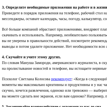
3. Определите необходимые приложения на работе и в жизни
Приведите в порядок приложения на телефоне, рабочий стол на 
мессенджеры, оставьте календарь, часы, погоду, калькулятор, с
Всё больше компаний обрастают приложениями, внедряют плат
скачивать и использовать. Например, необязательно пользоват
вы не уверены в правильности действий, посмотрите рекоменда
выводы и потом удалите приложение. Нет необходимости всю ж
4. Скучайте и учите этому других.
По словам Мануша Замороди, американского журналиста, в ску
на пролистывание новостей в телефоне, вы истощаете нервные
Психолог Светлана Колосова
рекомендует
: «Когда в следующий
моменты мы максимально креативны и продуктивны и у нас част
скучно, хочется развлечения, одиноко или тревожно — выберите
вы можете сделать вне экранов, если вам одиноко? Например, 
5. Заканчивайте взаимодействие с экранами за час до сна.