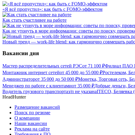
«Я всё пропустил»: как быть с FOMO-эффектом
Как стать счастливее на работе
Как не утонуть в море информации: советы по поиску, проверк
Новый тренд — work-life blend: как гармонично совмещать раб
Вакансии дня
Мастер распределительных сетей РЭС
от
71 100
₽
Филиал ПАО Ро
Монтажник интернет сетей
от
45 000
до
55 000
₽
Ростелеком, Бе
Администратор
от
35 000
до
50 000
₽
Монетка, Торговая сеть, Бе
Менеджер по работе с клиентами
от
35 000
₽
Добрые деньги, Бел
Водитель грузового транспорта
з/п не указана
ITECO, Беляевка (
HeadHunter
Размещение вакансий
Поиск по резюме
О компании
Наши вакансии
Реклама на сайте
Требования к ПО