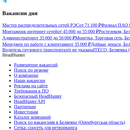
Вакансии дня
Мастер распределительных сетей РЭС
от
71 100
₽
Филиал ПАО Ро
Монтажник интернет сетей
от
45 000
до
55 000
₽
Ростелеком, Бе
Администратор
от
35 000
до
50 000
₽
Монетка, Торговая сеть, Бе
Менеджер по работе с клиентами
от
35 000
₽
Добрые деньги, Бел
Водитель грузового транспорта
з/п не указана
ITECO, Беляевка (
HeadHunter
Размещение вакансий
Поиск по резюме
О компании
Наши вакансии
Реклама на сайте
Требования к ПО
Безопасный HeadHunter
HeadHunter API
Партнерам
Инвесторам
Каталог компаний
Поиск по вакансиям в Беляевке (Оренбургская область)
Сетка: соцсеть для нетворкинга