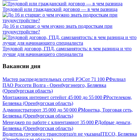
Трудовой или гражданский договор — в чем разница
До 16 и старше: о чем нужно знать подросткам при
трудоустройстве?
Трудовой договор, ГПД, самозанятость: в чем разница и что
лучше для начинающего специалиста
Вакансии дня
Мастер распределительных сетей РЭС
от
71 100
₽
Филиал
ПАО Россети Волга - Оренбургэнерго, Беляевка
(Оренбургская область)
Монтажник интернет сетей
от
45 000
до
55 000
₽
Ростелеком,
Беляевка (Оренбургская область)
Администратор
от
35 000
до
50 000
₽
Монетка, Торговая сеть,
Беляевка (Оренбургская область)
Менеджер по работе с клиентами
от
35 000
₽
Добрые деньги,
Беляевка (Оренбургская область)
Водитель грузового транспорта
з/п не указана
ITECO, Беляевка
(Оренбургская область)