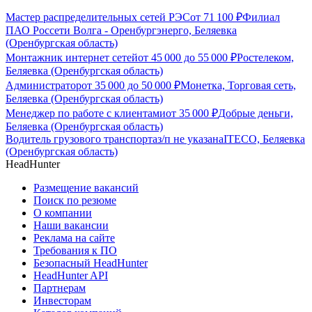
Мастер распределительных сетей РЭС
от
71 100
₽
Филиал
ПАО Россети Волга - Оренбургэнерго, Беляевка
(Оренбургская область)
Монтажник интернет сетей
от
45 000
до
55 000
₽
Ростелеком,
Беляевка (Оренбургская область)
Администратор
от
35 000
до
50 000
₽
Монетка, Торговая сеть,
Беляевка (Оренбургская область)
Менеджер по работе с клиентами
от
35 000
₽
Добрые деньги,
Беляевка (Оренбургская область)
Водитель грузового транспорта
з/п не указана
ITECO, Беляевка
(Оренбургская область)
HeadHunter
Размещение вакансий
Поиск по резюме
О компании
Наши вакансии
Реклама на сайте
Требования к ПО
Безопасный HeadHunter
HeadHunter API
Партнерам
Инвесторам