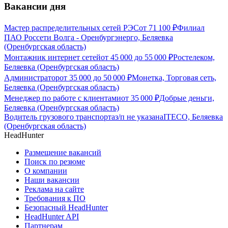
Вакансии дня
Мастер распределительных сетей РЭС
от
71 100
₽
Филиал
ПАО Россети Волга - Оренбургэнерго, Беляевка
(Оренбургская область)
Монтажник интернет сетей
от
45 000
до
55 000
₽
Ростелеком,
Беляевка (Оренбургская область)
Администратор
от
35 000
до
50 000
₽
Монетка, Торговая сеть,
Беляевка (Оренбургская область)
Менеджер по работе с клиентами
от
35 000
₽
Добрые деньги,
Беляевка (Оренбургская область)
Водитель грузового транспорта
з/п не указана
ITECO, Беляевка
(Оренбургская область)
HeadHunter
Размещение вакансий
Поиск по резюме
О компании
Наши вакансии
Реклама на сайте
Требования к ПО
Безопасный HeadHunter
HeadHunter API
Партнерам