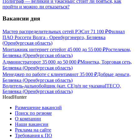
Полиграф — великий и ужасный: стоит ли бояться, как
пройти и можно ли отказаться?
Вакансии дня
Мастер распределительных сетей РЭС
от
71 100
₽
Филиал
ПАО Россети Волга - Оренбургэнерго, Беляевка
(Оренбургская область)
Монтажник интернет сетей
от
45 000
до
55 000
₽
Ростелеком,
Беляевка (Оренбургская область)
Администратор
от
35 000
до
50 000
₽
Монетка, Торговая сеть,
Беляевка (Оренбургская область)
Менеджер по работе с клиентами
от
35 000
₽
Добрые деньги,
Беляевка (Оренбургская область)
Водитель-дальнобойщик (кат. CE)
з/п не указана
ITECO,
Беляевка (Оренбургская область)
HeadHunter
Размещение вакансий
Поиск по резюме
О компании
Наши вакансии
Реклама на сайте
Требования к ПО