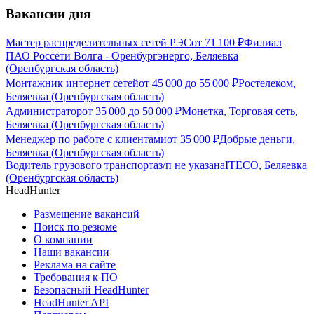
Вакансии дня
Мастер распределительных сетей РЭС
от
71 100
₽
Филиал
ПАО Россети Волга - Оренбургэнерго, Беляевка
(Оренбургская область)
Монтажник интернет сетей
от
45 000
до
55 000
₽
Ростелеком,
Беляевка (Оренбургская область)
Администратор
от
35 000
до
50 000
₽
Монетка, Торговая сеть,
Беляевка (Оренбургская область)
Менеджер по работе с клиентами
от
35 000
₽
Добрые деньги,
Беляевка (Оренбургская область)
Водитель грузового транспорта
з/п не указана
ITECO, Беляевка
(Оренбургская область)
HeadHunter
Размещение вакансий
Поиск по резюме
О компании
Наши вакансии
Реклама на сайте
Требования к ПО
Безопасный HeadHunter
HeadHunter API