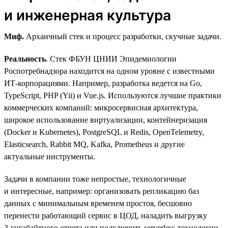
и инженерная культура
Миф.
Архаичный стек и процесс разработки, скучные задачи.
Реальность
. Стек ФБУН ЦНИИ Эпидемиологии
Роспотребнадзора находится на одном уровне с известными
ИТ-корпорациями. Например, разработка ведется на Go,
TypeScript, PHP (Yii) и Vue.js. Используются лучшие практики
коммерческих компаний: микросервисная архитектура,
широкое использование виртуализации, контейнеризация
(Docker и Kubernetes), PostgreSQL и Redis, OpenTelemetry,
Elasticsearch, Rabbit MQ, Kafka, Prometheus и другие
актуальные инструменты.
Задачи в компании тоже непростые, технологичные
и интересные, например: организовать репликацию баз
данных с минимальным временем простоя, бесшовно
перенести работающий сервис в ЦОД, наладить выгрузку
3‑гигабайтного отчета или подключить serverless-технологии.