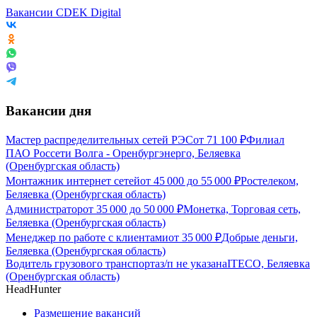
Вакансии CDEK Digital
Вакансии дня
Мастер распределительных сетей РЭС
от
71 100
₽
Филиал
ПАО Россети Волга - Оренбургэнерго, Беляевка
(Оренбургская область)
Монтажник интернет сетей
от
45 000
до
55 000
₽
Ростелеком,
Беляевка (Оренбургская область)
Администратор
от
35 000
до
50 000
₽
Монетка, Торговая сеть,
Беляевка (Оренбургская область)
Менеджер по работе с клиентами
от
35 000
₽
Добрые деньги,
Беляевка (Оренбургская область)
Водитель грузового транспорта
з/п не указана
ITECO, Беляевка
(Оренбургская область)
HeadHunter
Размещение вакансий