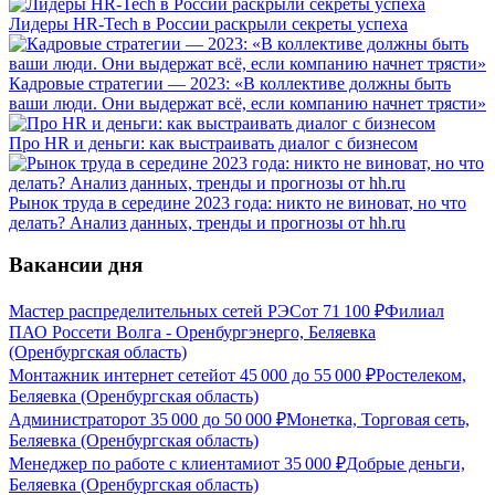
Лидеры HR-Tech в России раскрыли секреты успеха
Кадровые стратегии — 2023: «В коллективе должны быть
ваши люди. Они выдержат всё, если компанию начнет трясти»
Про HR и деньги: как выстраивать диалог с бизнесом
Рынок труда в середине 2023 года: никто не виноват, но что
делать? Анализ данных, тренды и прогнозы от hh.ru
Вакансии дня
Мастер распределительных сетей РЭС
от
71 100
₽
Филиал
ПАО Россети Волга - Оренбургэнерго, Беляевка
(Оренбургская область)
Монтажник интернет сетей
от
45 000
до
55 000
₽
Ростелеком,
Беляевка (Оренбургская область)
Администратор
от
35 000
до
50 000
₽
Монетка, Торговая сеть,
Беляевка (Оренбургская область)
Менеджер по работе с клиентами
от
35 000
₽
Добрые деньги,
Беляевка (Оренбургская область)