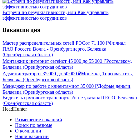
Встречи по результативности, или Как управлять
эффективностью сотрудников
Вакансии дня
Мастер распределительных сетей РЭС
от
71 100
₽
Филиал
ПАО Россети Волга - Оренбургэнерго, Беляевка
(Оренбургская область)
Монтажник интернет сетей
от
45 000
до
55 000
₽
Ростелеком,
Беляевка (Оренбургская область)
Администратор
от
35 000
до
50 000
₽
Монетка, Торговая сеть,
Беляевка (Оренбургская область)
Менеджер по работе с клиентами
от
35 000
₽
Добрые деньги,
Беляевка (Оренбургская область)
Водитель грузового транспорта
з/п не указана
ITECO, Беляевка
(Оренбургская область)
HeadHunter
Размещение вакансий
Поиск по резюме
О компании
Наши вакансии