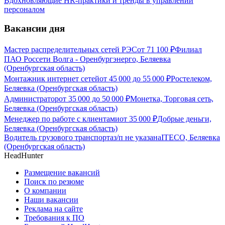
Вдохновляющие HR-практики и тренды в управлении
персоналом
Вакансии дня
Мастер распределительных сетей РЭС
от
71 100
₽
Филиал
ПАО Россети Волга - Оренбургэнерго, Беляевка
(Оренбургская область)
Монтажник интернет сетей
от
45 000
до
55 000
₽
Ростелеком,
Беляевка (Оренбургская область)
Администратор
от
35 000
до
50 000
₽
Монетка, Торговая сеть,
Беляевка (Оренбургская область)
Менеджер по работе с клиентами
от
35 000
₽
Добрые деньги,
Беляевка (Оренбургская область)
Водитель грузового транспорта
з/п не указана
ITECO, Беляевка
(Оренбургская область)
HeadHunter
Размещение вакансий
Поиск по резюме
О компании
Наши вакансии
Реклама на сайте
Требования к ПО