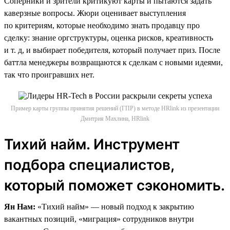
Соперники и зрители критикуют карты и пытаются задать
каверзные вопросы. Жюри оценивает выступления
по критериям, которые необходимо знать продавцу про
сделку: знание оргструктуры, оценка рисков, креативность
и т. д, и выбирает победителя, который получает приз. После
баттла менеджеры возвращаются к сделкам с новыми идеями,
так что проигравших нет.
Пример карты группы принятия решений (ГПР) в методе HRlink из презентации
Дмитрия Махлина, HRlink
Тихий найм. Инструмент
подбора специалистов,
который поможет сэкономить.
Ян Нам:
«Тихий найм» — новый подход к закрытию
вакантных позиций, «миграция» сотрудников внутри