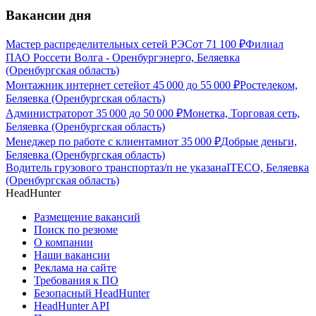
Вакансии дня
Мастер распределительных сетей РЭС
от
71 100
₽
Филиал
ПАО Россети Волга - Оренбургэнерго, Беляевка
(Оренбургская область)
Монтажник интернет сетей
от
45 000
до
55 000
₽
Ростелеком,
Беляевка (Оренбургская область)
Администратор
от
35 000
до
50 000
₽
Монетка, Торговая сеть,
Беляевка (Оренбургская область)
Менеджер по работе с клиентами
от
35 000
₽
Добрые деньги,
Беляевка (Оренбургская область)
Водитель грузового транспорта
з/п не указана
ITECO, Беляевка
(Оренбургская область)
HeadHunter
Размещение вакансий
Поиск по резюме
О компании
Наши вакансии
Реклама на сайте
Требования к ПО
Безопасный HeadHunter
HeadHunter API