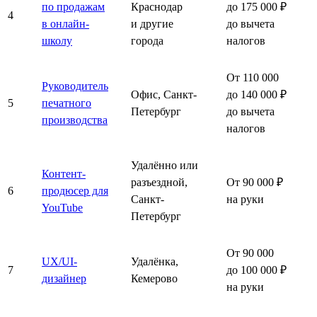
по продажам
Краснодар
до 175 000 ₽
4
в онлайн-
и другие
до вычета
школу
города
налогов
От 110 000
Руководитель
Офис, Санкт-
до 140 000 ₽
5
печатного
Петербург
до вычета
производства
налогов
Удалённо или
Контент-
разъездной,
От 90 000 ₽
6
продюсер для
Санкт-
на руки
YouTube
Петербург
От 90 000
UX/UI-
Удалёнка,
7
до 100 000 ₽
дизайнер
Кемерово
на руки