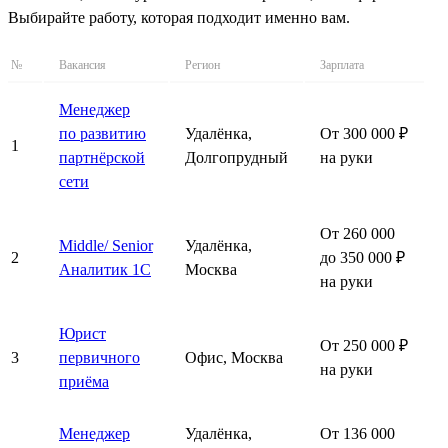
Выбирайте работу, которая подходит именно вам.
№
Вакансия
Регион
Зарплата
Менеджер
по развитию
Удалёнка,
От 300 000 ₽
1
партнёрской
Долгопрудный
на руки
сети
От 260 000
Middle/ Senior
Удалёнка,
2
до 350 000 ₽
Аналитик 1С
Москва
на руки
Юрист
От 250 000 ₽
3
первичного
Офис, Москва
на руки
приёма
Менеджер
Удалёнка,
От 136 000