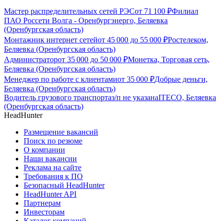
Мастер распределительных сетей РЭС
от
71 100
₽
Филиал
ПАО Россети Волга - Оренбургэнерго, Беляевка
(Оренбургская область)
Монтажник интернет сетей
от
45 000
до
55 000
₽
Ростелеком,
Беляевка (Оренбургская область)
Администратор
от
35 000
до
50 000
₽
Монетка, Торговая сеть,
Беляевка (Оренбургская область)
Менеджер по работе с клиентами
от
35 000
₽
Добрые деньги,
Беляевка (Оренбургская область)
Водитель грузового транспорта
з/п не указана
ITECO, Беляевка
(Оренбургская область)
HeadHunter
Размещение вакансий
Поиск по резюме
О компании
Наши вакансии
Реклама на сайте
Требования к ПО
Безопасный HeadHunter
HeadHunter API
Партнерам
Инвесторам
Каталог компаний