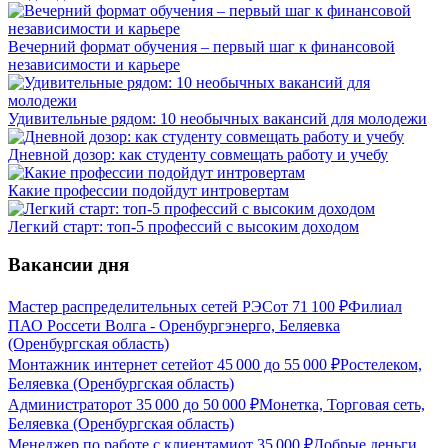
Вечерний формат обучения – первый шаг к финансовой
независимости и карьере
Удивительные рядом: 10 необычных вакансий для молодежи
Дневной дозор: как студенту совмещать работу и учебу
Какие профессии подойдут интровертам
Легкий старт: топ-5 профессий с высоким доходом
Вакансии дня
Мастер распределительных сетей РЭС
от
71 100
₽
Филиал
ПАО Россети Волга - Оренбургэнерго, Беляевка
(Оренбургская область)
Монтажник интернет сетей
от
45 000
до
55 000
₽
Ростелеком,
Беляевка (Оренбургская область)
Администратор
от
35 000
до
50 000
₽
Монетка, Торговая сеть,
Беляевка (Оренбургская область)
Менеджер по работе с клиентами
от
35 000
₽
Добрые деньги,