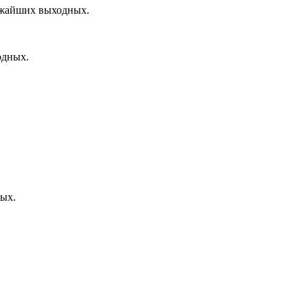
лижайших выходных.
одных.
ных.