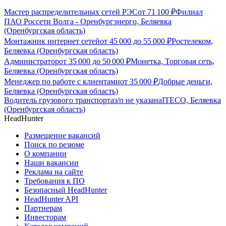
Мастер распределительных сетей РЭС
от
71 100
₽
Филиал
ПАО Россети Волга - Оренбургэнерго, Беляевка
(Оренбургская область)
Монтажник интернет сетей
от
45 000
до
55 000
₽
Ростелеком,
Беляевка (Оренбургская область)
Администратор
от
35 000
до
50 000
₽
Монетка, Торговая сеть,
Беляевка (Оренбургская область)
Менеджер по работе с клиентами
от
35 000
₽
Добрые деньги,
Беляевка (Оренбургская область)
Водитель грузового транспорта
з/п не указана
ITECO, Беляевка
(Оренбургская область)
HeadHunter
Размещение вакансий
Поиск по резюме
О компании
Наши вакансии
Реклама на сайте
Требования к ПО
Безопасный HeadHunter
HeadHunter API
Партнерам
Инвесторам