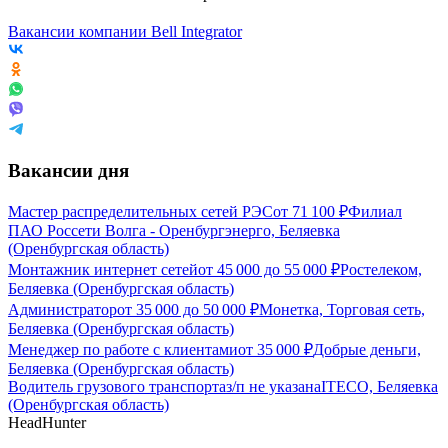
Вакансии компании Bell Integrator
Вакансии дня
Мастер распределительных сетей РЭС
от
71 100
₽
Филиал
ПАО Россети Волга - Оренбургэнерго, Беляевка
(Оренбургская область)
Монтажник интернет сетей
от
45 000
до
55 000
₽
Ростелеком,
Беляевка (Оренбургская область)
Администратор
от
35 000
до
50 000
₽
Монетка, Торговая сеть,
Беляевка (Оренбургская область)
Менеджер по работе с клиентами
от
35 000
₽
Добрые деньги,
Беляевка (Оренбургская область)
Водитель грузового транспорта
з/п не указана
ITECO, Беляевка
(Оренбургская область)
HeadHunter