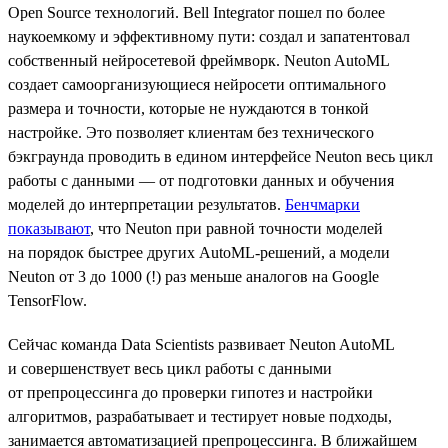
Open Source технологий. Bell Integrator пошел по более
наукоемкому и эффективному пути: создал и запатентовал
собственный нейросетевой фреймворк. Neuton AutoML
создает самоорганизующиеся нейросети оптимального
размера и точности, которые не нуждаются в тонкой
настройке. Это позволяет клиентам без технического
бэкграунда проводить в едином интерфейсе Neuton весь цикл
работы с данными — от подготовки данных и обучения
моделей до интерпретации результатов.
Бенчмарки
показывают
, что Neuton при равной точности моделей
на порядок быстрее других AutoML-решений, а модели
Neuton от 3 до 1000 (!) раз меньше аналогов на Google
TensorFlow.
Сейчас команда Data Scientists развивает Neuton AutoML
и совершенствует весь цикл работы с данными
от препроцессинга до проверки гипотез и настройки
алгоритмов, разрабатывает и тестирует новые подходы,
занимается автоматизацией препроцессинга. В ближайшем