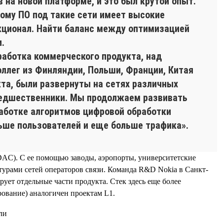
на новой платформе, и это был крутой опыт.
тому ПО под такие сети имеет высокие
нкционал. Найти баланс между оптимизацией
.
работка коммерческого продукта, над
оллег из Финляндии, Польши, Франции, Китая
кта, были развернуты на сетях различных
предшественники. Мы продолжаем развивать
аботке алгоритмов цифровой обработки
ьше пользователей и еще больше трафика».
(DAC). С ее помощью заводы, аэропорты, университетские
турами сетей операторов связи. Команда R&D Nokia в Санкт-
ует отдельные части продукта. Стек здесь еще более
ирование) аналогичен проектам L1.