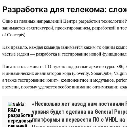
Разработка для телекома: слож
Одно из главных направлений Центра разработки технологий N
занимаются архитектурой, проектированием, разработкой и те
of Concepts).
Как правило, каждая команда занимается каким-то одним комп
частые задачи — разработка и тестирование новой функционал
Писать и отлаживать ПО нужно под разные архитектуры: х86, 
и динамических анализаторов кода (Coverity, SonarQube, Valgrind
а также тестирование: юнит-, компонентное и модульное, perfo
времени, поэтому уделяется особое внимание оптимизации ко
«Несколько лет назад нам поставили 
уровня будет сделана на General Purp
платформы и перевести ПО с VHDL на 