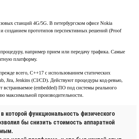
азовых станций 4G/5G. В петербургском офисе Nokia
и и созданием прототипов перспективных решений (Proof
 процедуру, например прием или передачу трафика. Самые
атную платформу.
прежде всего, С++17 с использованием статических
Hub, Jira, Jenkins (CI/CD). Действуют процедуры код-ревью,
ают встраиваемое (embedded) ПО под системы реального
нию максимальной производительности.
, в которой функциональность физического
позволил бы снизить стоимость аппаратной
емым.