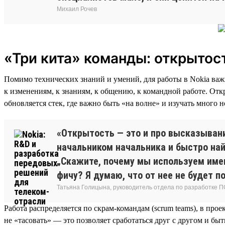
Михаил Рочев
«Три кита» команды: открытост
Помимо технических знаний и умений, для работы в Nokia важн
к изменениям, к знаниям, к общению, к командной работе. Отк
обновляется стек, где важно быть «на волне» и изучать много н
«Открытость — это и про высказывани
начальником начальника и быстро на
„Скажите, почему мы используем имен
фичу? Я думаю, что от нее не будет п
Татьяна Голицына, руководитель отдела по разработке П
Работа распределяется по скрам-командам (scrum teams), в прое
не «тасовать» — это позволяет сработаться друг с другом и бы