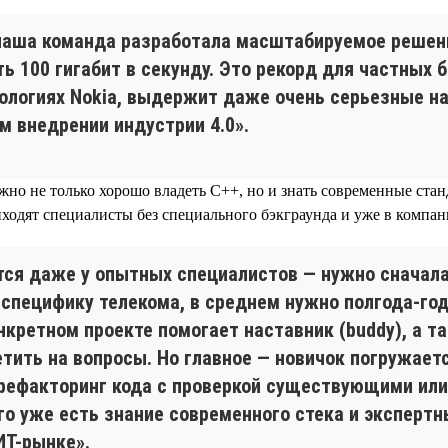
 наша команда разработала масштабируемое решени
ь 100 гигабит в секунду. Это рекорд для частных 
хнологиях Nokia, выдержит даже очень серьезные н
м внедрении индустрии 4.0».
жно не только хорошо владеть C++, но и знать современные стан
иходят специалисты без специального бэкграунда и уже в компа
ется даже у опытных специалистов — нужно сначала
специфику телекома, в среднем нужно полгода-год
нкретном проекте помогает наставник (buddy), а 
етить на вопросы. Но главное — новичок погружает
рефакторинг кода с проверкой существующими или 
го уже есть знание современного стека и экспертн
ИТ-рынке».