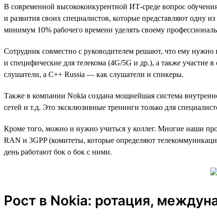
В современной высококонкурентной ИТ-среде вопрос обучения
и развития своих специалистов, которые представляют одну и
минимум 10% рабочего времени уделять своему профессиональ
Сотрудник совместно с руководителем решают, что ему нужно п
и специфические для телекома (4G/5G и др.), а также участие 
слушатели, а C++ Russia — как слушатели и спикеры.
Также в компании Nokia создана мощнейшая система внутренн
сетей и т.д. Это эксклюзивные тренинги только для специали
Кроме того, можно и нужно учиться у коллег. Многие наши про
RAN и 3GPP (комитеты, которые определяют телекоммуникацио
день работают бок о бок с ними.
Рост в Nokia: ротация, между