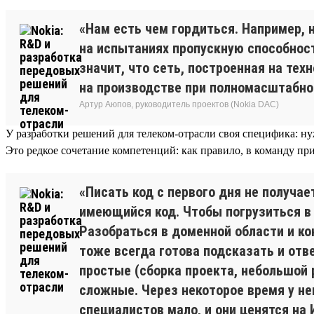
«Нам есть чем гордиться. Например,
на испытаниях пропускную способност
значит, что сеть, построенная на те
на производстве при полномасштабно
Артур Аюпов, руководитель проектов (Nokia DAC)
У разработки решений для телеком-отрасли своя специфика: ну
Это редкое сочетание компетенций: как правило, в команду пр
«Писать код с первого дня не получа
имеющийся код. Чтобы погрузиться в 
Разобраться в доменной области и ко
тоже всегда готова подсказать и отв
простые (сборка проекта, небольшой 
сложные. Через некоторое время у не
специалистов мало, и они ценятся на 