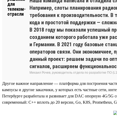
Наша команда написала и отладила сл
Например, слоты планирования радиок
требования к производительности. В 
кода и простотой поддержки — сложна
В 2018 году мы показали успешный пр
созданием которого работала уже рас
и Германии. В 2021 году базовые стан
операторов связи. Они экономичнее,
данный проект: решаем задачи по оп
сигналов, расширяем функциональнос
Михаил Рочев, руководитель отдела по разработке ПО (L1
Другое важное направление — платформа для построения частн
кампусы и другие заказчики, у которых есть частные сети, и
Петербурге разработала и развивает для DAC опорную 4G/5G се
современный: С++ вплоть до 20 версии, Go, K8S, Prometheus, Gr