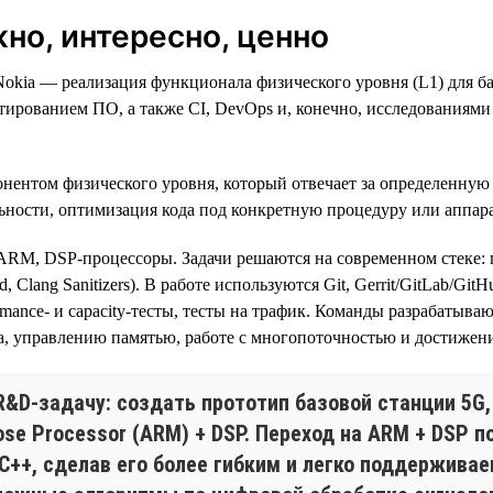
но, интересно, ценно
okia — реализация функционала физического уровня (L1) для б
стированием ПО, а также CI, DevOps и, конечно, исследованиям
онентом физического уровня, который отвечает за определенную
ьности, оптимизация кода под конкретную процедуру или аппар
ARM, DSP-процессоры. Задачи решаются на современном стеке: 
, Clang Sanitizers). В работе используются Git, Gerrit/GitLab/Git
rmance- и capacity-тесты, тесты на трафик. Команды разрабатыв
да, управлению памятью, работе с многопоточностью и достиже
R&D-задачу: создать прототип базовой станции 5G
ose Processor (ARM) + DSP. Переход на ARM + DSP 
C++, сделав его более гибким и легко поддержива