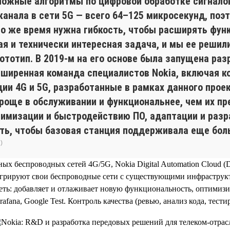
ожные алгоритмы по цифровой обработке сигналов 
анала в сети 5G — всего 64–125 микросекунд, поэ
то же время нужна гибкость, чтобы расширять фу
я и технически интересная задача, и мы ее решили
ототип. В 2019-м на его основе была запущена раз
ширенная команда специалистов Nokia, включая к
ции 4G и 5G, разработанные в рамках данного прое
 проще в обслуживании и функциональнее, чем их 
тимизации и быстродействию ПО, адаптации и разр
ть, чтобы базовая станция поддерживала еще бол
)
ых беспроводных сетей 4G/5G, Nokia Digital Automation Cloud 
нтегрируют свои беспроводные сети с существующими инфраструк
ть: добавляет и отлаживает новую функциональность, оптимизир
afana, Google Test. Контроль качества (ревью, анализ кода, тест