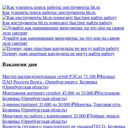
Как ускорить поиск работы: инструменты hh.ru
Как инструменты hh.ru помогают быстрее найти работу
Думайте как нанимающие менеджеры: на что они на самом
деле смотрят
Почему даже опытные кандидаты не могут найти работу
Вакансии дня
Мастер распределительных сетей РЭС
от
71 100
₽
Филиал
ПАО Россети Волга - Оренбургэнерго, Беляевка
(Оренбургская область)
Монтажник интернет сетей
от
45 000
до
55 000
₽
Ростелеком,
Беляевка (Оренбургская область)
Администратор
от
35 000
до
50 000
₽
Монетка, Торговая сеть,
Беляевка (Оренбургская область)
Менеджер по работе с клиентами
от
35 000
₽
Добрые деньги,
Беляевка (Оренбургская область)
Водитель грузового транспорта
з/п не указана
ITECO, Беляевка