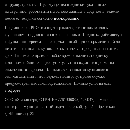
тратите много времени на поиск и вручную поднимаете
и трудоустройства. Преимущества подписки, указанные
резюме
на странице, рассчитаны на основе данных в среднем в неделю
после её покупки согласно
хотите сравнить себя с конкурентами и оценить шансы
исследованию
Подключая hh PRO, вы подтверждаете, что ознакомились
с условиями подписки и согласны с ними. Подписка даёт доступ
к функциям сервиса на срок, указанный при оформлении. Если
не отменить подписку, она автоматически продлится на тот же
срок. Вы имеете право в любое время отменить подписку
в личном кабинете — доступ к услугам сохранится до конца
оплаченного периода. Все платежи за подписку являются
окончательными и не подлежат возврату, кроме случаев,
предусмотренных законодательством. Полные условия есть
в оферте
ООО «Хэдхантер», ОГРН 1067761906805, 125047, г. Москва,
вн. тер. г. Муниципальный округ Тверской, ул. 2-я Брестская,
д. 48, помещ. 25